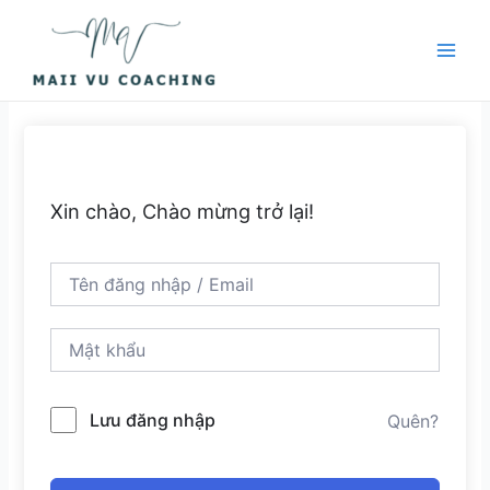
Nhảy
Main
tới
Men
nội
dung
Xin chào, Chào mừng trở lại!
Lưu đăng nhập
Quên?