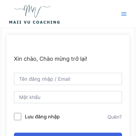
Nhảy
Main
tới
Men
nội
dung
Xin chào, Chào mừng trở lại!
Lưu đăng nhập
Quên?